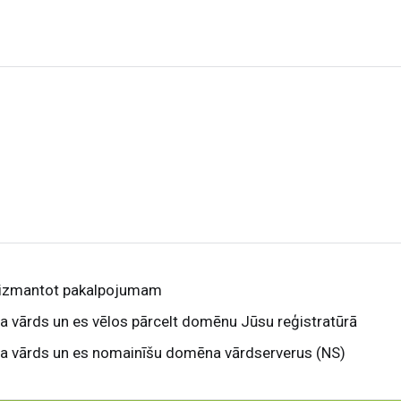
 izmantot pakalpojumam
a vārds un es vēlos pārcelt domēnu Jūsu reģistratūrā
na vārds un es nomainīšu domēna vārdserverus (NS)